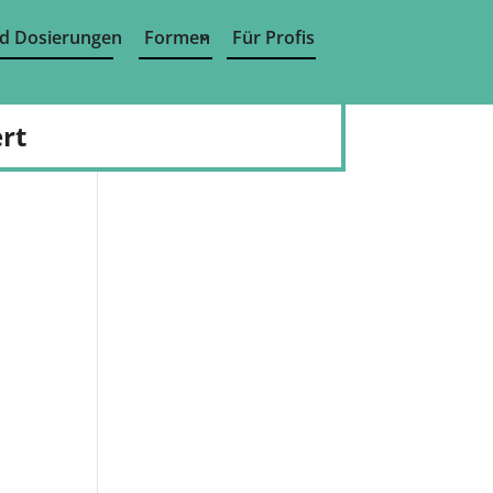
d Dosierungen
Formen
Für Profis
rt