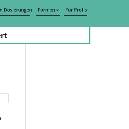
d Dosierungen
Formen
Für Profis
rt
,