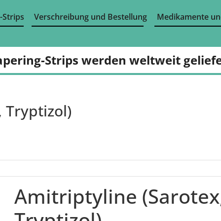
-Strips
Verschreibung und Bestellung
Medikamente un
apering-Strips werden weltweit geliefe
 Tryptizol)
Amitriptyline (Sarotex
Tryptizol)