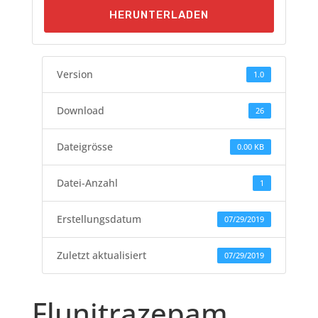
HERUNTERLADEN
Version
1.0
Download
26
Dateigrösse
0.00 KB
Datei-Anzahl
1
Erstellungsdatum
07/29/2019
Zuletzt aktualisiert
07/29/2019
Flunitrazepam