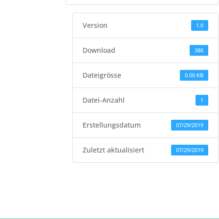
Version
1.0
Download
380
Dateigrösse
0.00 KB
Datei-Anzahl
1
Erstellungsdatum
07/29/2019
Zuletzt aktualisiert
07/29/2019