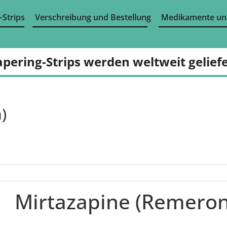
-Strips
Verschreibung und Bestellung
Medikamente un
apering-Strips werden weltweit geliefe
)
Mirtazapine (Remeron