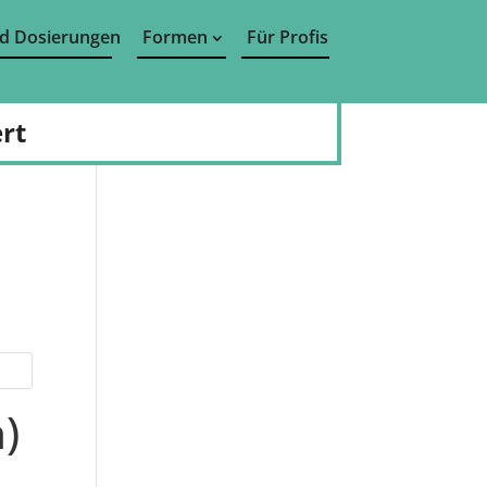
d Dosierungen
Formen
Für Profis
rt
)