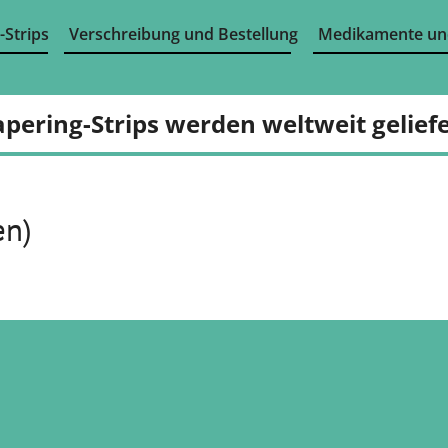
-Strips
Verschreibung und Bestellung
Medikamente un
apering-Strips werden weltweit geliefe
en)