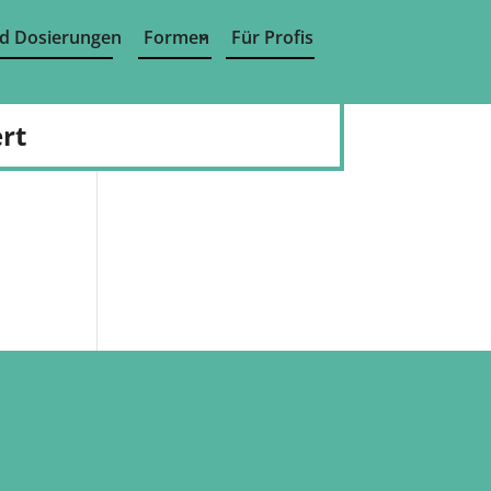
d Dosierungen
Formen
Für Profis
rt