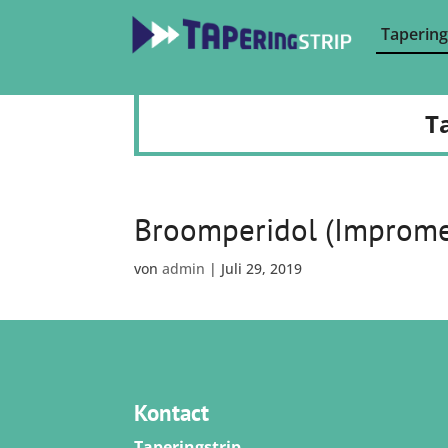
Tapering
T
Broomperidol (Improm
von
admin
|
Juli 29, 2019
Kontact
Taperingstrip