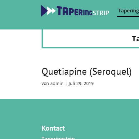
Tapering
T
Quetiapine (Seroquel)
von
admin
|
Juli 29, 2019
Kontact
Taperingstrip