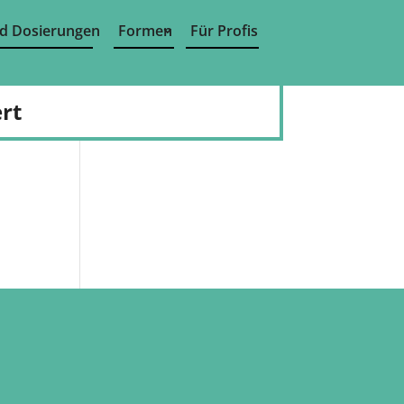
d Dosierungen
Formen
Für Profis
rt