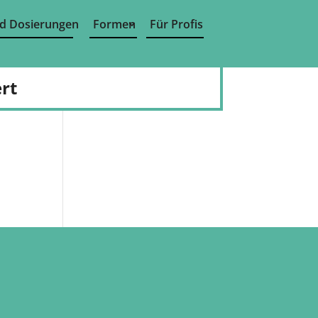
d Dosierungen
Formen
Für Profis
rt