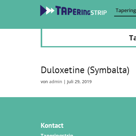
Tapering
T
Duloxetine (Symbalta)
von
admin
|
Juli 29, 2019
Kontact
Taperingstrip