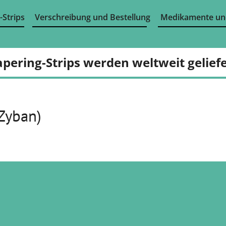
-Strips
Verschreibung und Bestellung
Medikamente un
apering-Strips werden weltweit geliefe
 Zyban)