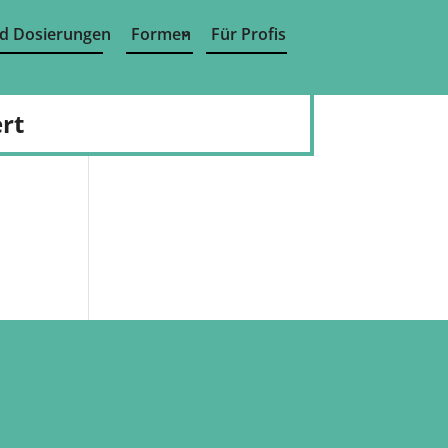
d Dosierungen
Formen
Für Profis
rt